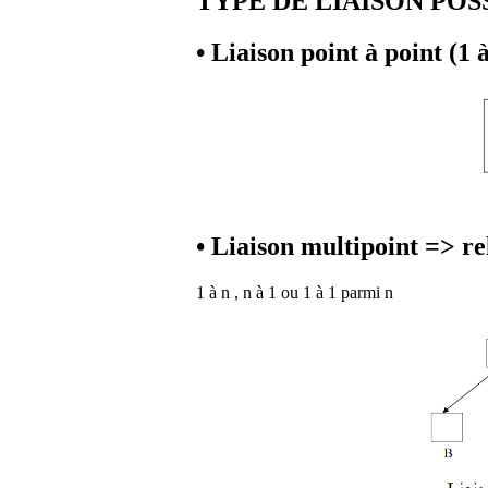
TYPE DE LIAISON POS
• Liaison point à point (1 à
• Liaison multipoint => re
1 à n , n à 1 ou 1 à 1 parmi n