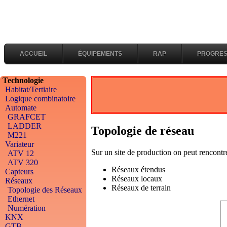
ACCUEIL
ÉQUIPEMENTS
RAP
PROGRES
Technologie
Habitat/Tertiaire
Logique combinatoire
Automate
GRAFCET
LADDER
Topologie de réseau
M221
Variateur
Sur un site de production on peut rencontre
ATV 12
ATV 320
Réseaux étendus
Capteurs
Réseaux locaux
Réseaux
Réseaux de terrain
Topologie des Réseaux
Ethernet
Numération
KNX
GTB