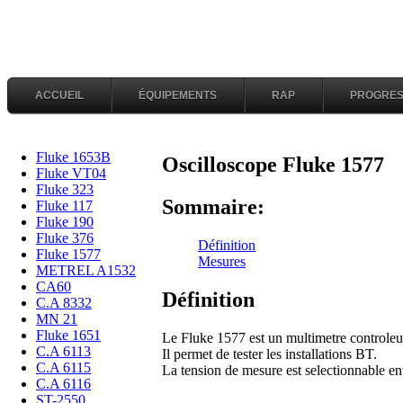
ACCUEIL
ÉQUIPEMENTS
RAP
PROGRES
Fluke 1653B
Oscilloscope Fluke 1577
Fluke VT04
Fluke 323
Sommaire:
Fluke 117
Fluke 190
Fluke 376
Définition
Fluke 1577
Mesures
METREL A1532
CA60
Définition
C.A 8332
MN 21
Fluke 1651
Le Fluke 1577 est un multimetre controleu
C.A 6113
Il permet de tester les installations BT.
C.A 6115
La tension de mesure est selectionnable en
C.A 6116
ST-2550