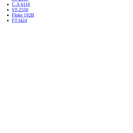
C.A 6116
ST-2550
Fluke 192B
FT3424