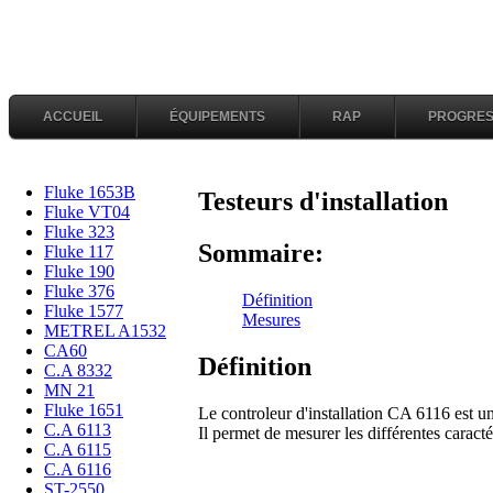
ACCUEIL
ÉQUIPEMENTS
RAP
PROGRES
Fluke 1653B
Testeurs d'installation
Fluke VT04
Fluke 323
Sommaire:
Fluke 117
Fluke 190
Fluke 376
Définition
Fluke 1577
Mesures
METREL A1532
CA60
Définition
C.A 8332
MN 21
Fluke 1651
Le controleur d'installation CA 6116 est u
C.A 6113
Il permet de mesurer les différentes caractér
C.A 6115
C.A 6116
ST-2550